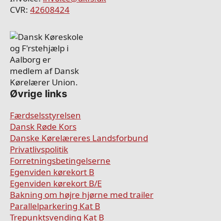
CVR:
42608424
Øvrige links
Færdselsstyrelsen
Dansk Røde Kors
Danske Kørelæreres Landsforbund
Privatlivspolitik
Forretningsbetingelserne
Egenviden kørekort B
Egenviden kørekort B/E
Bakning om højre hjørne med trailer
Parallelparkering Kat B
Trepunktsvending Kat B