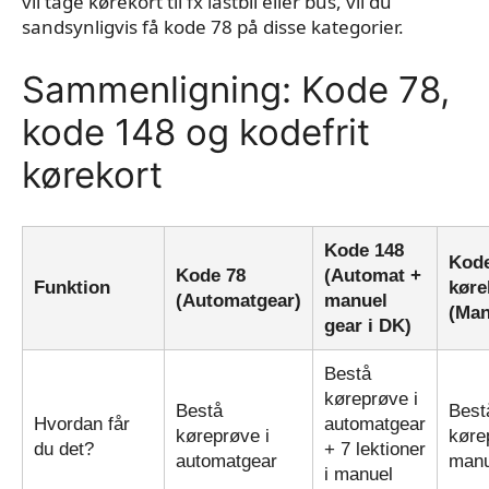
vil tage kørekort til fx lastbil eller bus, vil du
sandsynligvis få kode 78 på disse kategorier.
Sammenligning: Kode 78,
kode 148 og kodefrit
kørekort
Kode 148
Kode
Kode 78
(Automat +
Funktion
køre
(Automatgear)
manuel
(Man
gear i DK)
Bestå
køreprøve i
Bestå
Best
Hvordan får
automatgear
køreprøve i
køre
du det?
+ 7 lektioner
automatgear
manu
i manuel