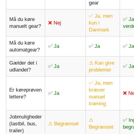
gear
✅ Ja, men
Må du køre
✅ Ja,
❌ Nej
kun i
manuelt gear?
verd
Danmark
Må du køre
✅ Ja
✅ Ja
✅ Ja
automatgear?
Gælder det i
⚠ Kan give
✅ Ja
✅ Ja
udlandet?
problemer
✅ Ja, men
Er køreprøven
kræver
✅ Ja
❌ Ne
lettere?
manuel
træning
Jobmuligheder
⚠
✅ In
(lastbil, bus,
⚠ Begrænset
Begrænset
begr
trailer)