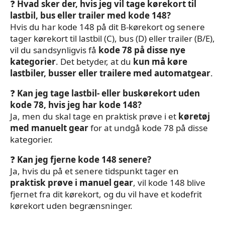
❓
Hvad sker der, hvis jeg vil tage kørekort til
lastbil, bus eller trailer med kode 148?
Hvis du har kode 148 på dit B-kørekort og senere
tager kørekort til lastbil (C), bus (D) eller trailer (B/E),
vil du sandsynligvis få
kode 78 på disse nye
kategorier
. Det betyder, at du
kun må køre
lastbiler, busser eller trailere med automatgear
.
❓
Kan jeg tage lastbil- eller buskørekort uden
kode 78, hvis jeg har kode 148?
Ja, men du skal tage en praktisk prøve i et
køretøj
med manuelt gear
for at undgå kode 78 på disse
kategorier.
❓
Kan jeg fjerne kode 148 senere?
Ja, hvis du på et senere tidspunkt tager en
praktisk prøve i manuel gear
, vil kode 148 blive
fjernet fra dit kørekort, og du vil have et kodefrit
kørekort uden begrænsninger.