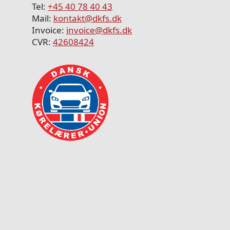
Tel:
+45 40 78 40 43
Mail:
kontakt@dkfs.dk
Invoice:
invoice@dkfs.dk
CVR:
42608424