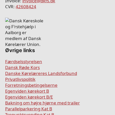
Invoice:
invoice@dkfs.dk
CVR:
42608424
Øvrige links
Færdselsstyrelsen
Dansk Røde Kors
Danske Kørelæreres Landsforbund
Privatlivspolitik
Forretningsbetingelserne
Egenviden kørekort B
Egenviden kørekort B/E
Bakning om højre hjørne med trailer
Parallelparkering Kat B
Trepunktsvending Kat B